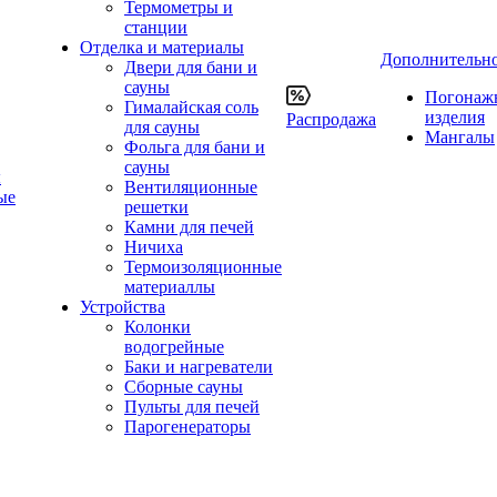
Термометры и
станции
Отделка и материалы
Дополнительн
Двери для бани и
сауны
Погонаж
Гималайская соль
изделия
Распродажа
для сауны
Мангалы
Фольга для бани и
сауны
ы
Вентиляционные
ые
решетки
Камни для печей
Ничиха
Термоизоляционные
материаллы
Устройства
Колонки
водогрейные
Баки и нагреватели
Сборные сауны
Пульты для печей
Парогенераторы