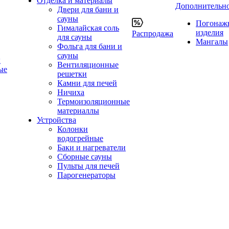
Отделка и материалы
Дополнительн
Двери для бани и
сауны
Погонаж
Гималайская соль
изделия
Распродажа
для сауны
Мангалы
Фольга для бани и
сауны
ы
Вентиляционные
ые
решетки
Камни для печей
Ничиха
Термоизоляционные
материаллы
Устройства
Колонки
водогрейные
Баки и нагреватели
Сборные сауны
Пульты для печей
Парогенераторы