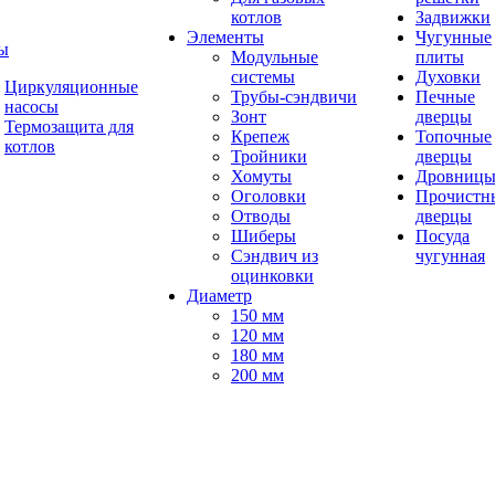
котлов
Задвижки
Элементы
Чугунные
ы
Модульные
плиты
системы
Духовки
Циркуляционные
Трубы-сэндвичи
Печные
насосы
Зонт
дверцы
Термозащита для
Крепеж
Топочные
котлов
Тройники
дверцы
Хомуты
Дровниц
Оголовки
Прочистн
Отводы
дверцы
Шиберы
Посуда
Сэндвич из
чугунная
оцинковки
Диаметр
150 мм
120 мм
180 мм
200 мм