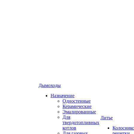
Дымоходы
Назначение
Одностенные
Керамические
Эмалированные
Для
Литье
твердотопливных
котлов
Колосник
Для газовых
решетки