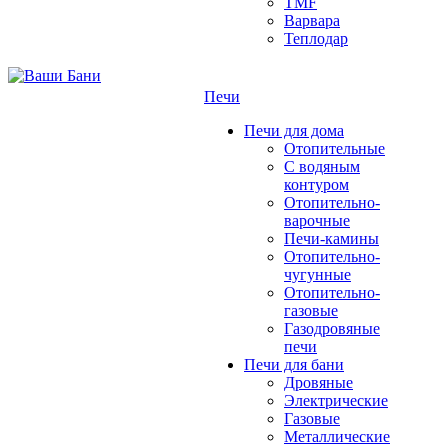
TMF
Варвара
Теплодар
Печи
Печи для дома
Отопительные
C водяным
контуром
Отопительно-
варочные
Печи-камины
Отопительно-
чугунные
Отопительно-
газовые
Газодровяные
печи
Печи для бани
Дровяные
Электрические
Газовые
Металлические