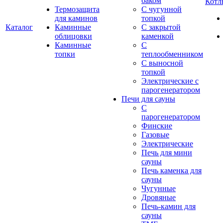
баком
Котл
Термозащита
С чугунной
для каминов
топкой
Каталог
Каминные
С закрытой
облицовки
каменкой
Каминные
С
топки
теплообменником
С выносной
топкой
Электрические с
парогенератором
Печи для сауны
С
парогенератором
Финские
Газовые
Электрические
Печь для мини
сауны
Печь каменка для
сауны
Чугунные
Дровяные
Печь-камин для
сауны