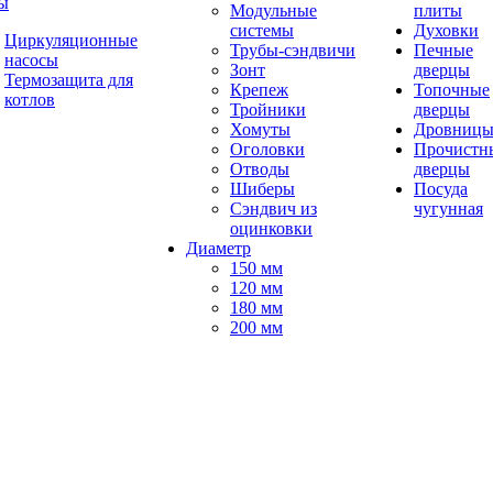
ы
Модульные
плиты
системы
Духовки
Циркуляционные
Трубы-сэндвичи
Печные
насосы
Зонт
дверцы
Термозащита для
Крепеж
Топочные
котлов
Тройники
дверцы
Хомуты
Дровниц
Оголовки
Прочистн
Отводы
дверцы
Шиберы
Посуда
Сэндвич из
чугунная
оцинковки
Диаметр
150 мм
120 мм
180 мм
200 мм