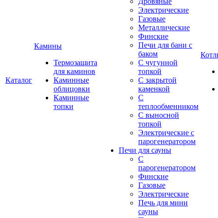
Дровяные
Электрические
Газовые
Металлические
Финские
Печи для бани с
Камины
баком
Котл
Термозащита
С чугунной
для каминов
топкой
Каталог
Каминные
С закрытой
облицовки
каменкой
Каминные
С
топки
теплообменником
С выносной
топкой
Электрические с
парогенератором
Печи для сауны
С
парогенератором
Финские
Газовые
Электрические
Печь для мини
сауны