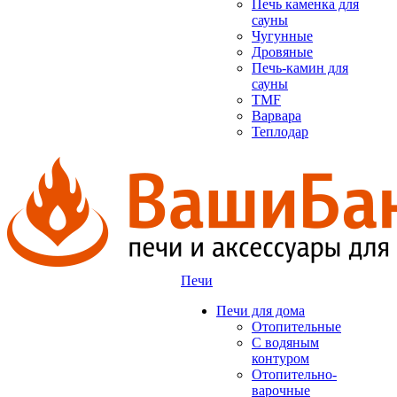
Печь каменка для
сауны
Чугунные
Дровяные
Печь-камин для
сауны
TMF
Варвара
Теплодар
Печи
Печи для дома
Отопительные
C водяным
контуром
Отопительно-
варочные