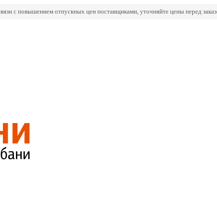
связи с повышением отпускных цен поставщиками, уточняйте цены перед заказ