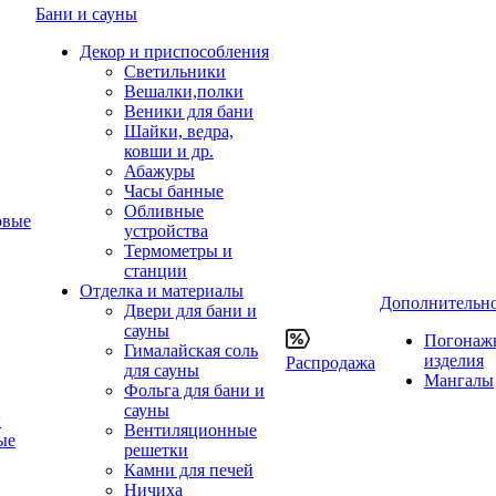
Бани и сауны
Декор и приспособления
Светильники
Вешалки,полки
Веники для бани
Шайки, ведра,
ковши и др.
Абажуры
Часы банные
Обливные
овые
устройства
Термометры и
станции
Отделка и материалы
Дополнительн
Двери для бани и
сауны
Погонаж
Гималайская соль
изделия
Распродажа
для сауны
Мангалы
Фольга для бани и
сауны
ы
Вентиляционные
ые
решетки
Камни для печей
Ничиха