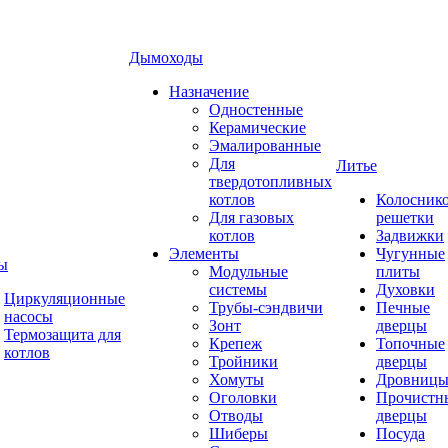
Дымоходы
Назначение
Одностенные
Керамические
Эмалированные
Для
Литье
твердотопливных
котлов
Колосник
Для газовых
решетки
котлов
Задвижки
Элементы
Чугунные
ы
Модульные
плиты
системы
Духовки
Циркуляционные
Трубы-сэндвичи
Печные
насосы
Зонт
дверцы
Термозащита для
Крепеж
Топочные
котлов
Тройники
дверцы
Хомуты
Дровниц
Оголовки
Прочистн
Отводы
дверцы
Шиберы
Посуда