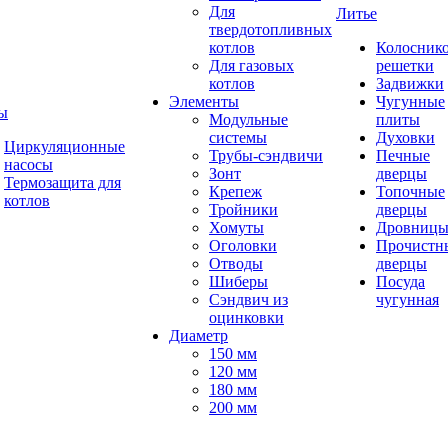
Для
Литье
твердотопливных
котлов
Колосник
Для газовых
решетки
котлов
Задвижки
Элементы
Чугунные
ы
Модульные
плиты
системы
Духовки
Циркуляционные
Трубы-сэндвичи
Печные
насосы
Зонт
дверцы
Термозащита для
Крепеж
Топочные
котлов
Тройники
дверцы
Хомуты
Дровниц
Оголовки
Прочистн
Отводы
дверцы
Шиберы
Посуда
Сэндвич из
чугунная
оцинковки
Диаметр
150 мм
120 мм
180 мм
200 мм