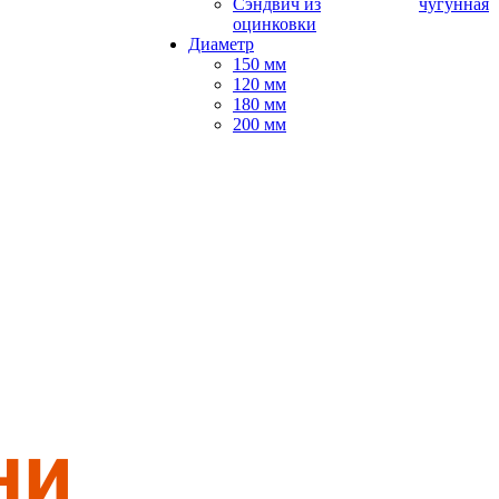
Сэндвич из
чугунная
оцинковки
Диаметр
150 мм
120 мм
180 мм
200 мм