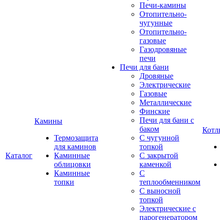
Печи-камины
Отопительно-
чугунные
Отопительно-
газовые
Газодровяные
печи
Печи для бани
Дровяные
Электрические
Газовые
Металлические
Финские
Печи для бани с
Камины
баком
Котл
Термозащита
С чугунной
для каминов
топкой
Каталог
Каминные
С закрытой
облицовки
каменкой
Каминные
С
топки
теплообменником
С выносной
топкой
Электрические с
парогенератором