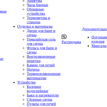
Абажуры
Часы банные
Обливные
овые
устройства
Термометры и
станции
Отделка и материалы
Дополнительн
Двери для бани и
сауны
Погонаж
Гималайская соль
изделия
Распродажа
для сауны
Мангалы
Фольга для бани и
сауны
ы
Вентиляционные
ые
решетки
Камни для печей
Ничиха
Термоизоляционные
материаллы
Устройства
Колонки
водогрейные
Баки и нагреватели
Сборные сауны
Пульты для печей